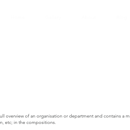
Home
Gallery
About
Blog
es
full overview of an organisation or department and contains a mi
on, etc; in the compositions.