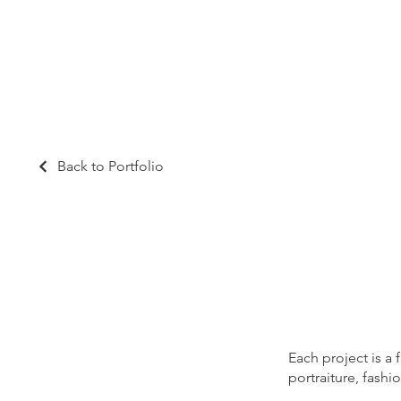
nahí Clemens
Back to Portfolio
Client cas
Each project is a 
portraiture, fashi